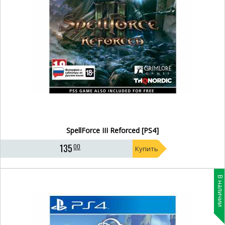
SpellForce III Reforced [PS4]
135
00
Купить
В наличии