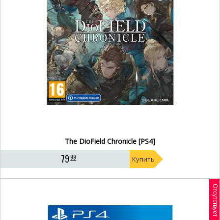
The DioField Chronicle [PS4]
79
99
Купить
Отсутствует