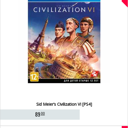
Sid Meier’s Civilization VI [PS4]
89
00