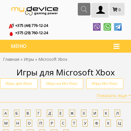
0
+375 (44) 776-12-24
+375 (29) 760-12-24
МЕНЮ
Главная
»
Игры
» Microsoft Xbox
Игры для Microsoft Xbox
Игры для Xbox
Игры на Икс бокс
Игры Икс бокс
Показать еще +
Игры для Хбокс
Икс бокс игра
Игры на Xbox
Microsoft Xbox
Игры Microsoft
Игры на Xбох
А
Б
В
Г
Д
Е
Ж
З
И
К
Л
Игры к Xбокс
Игры X бокс
Икс Бокс игры
М
Н
О
П
Р
С
Т
У
Ф
Х
Ц