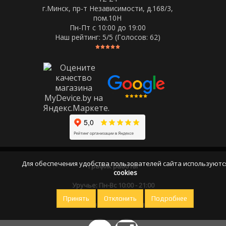
г.Минск, пр-т Независимости, д.168/3,
пом.10Н
Пн-Пт c 10:00 до 19:00
Наш рейтинг:
5
/5 (Голосов:
62
)
Для обеспечения удобства пользователей сайта используютс
График работы
cookies
Уручье: Пн-Вс 10:00 - 21:00
Принять
Отклонить
Подробнее
Оставайтесь на связи