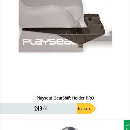
Playseat GearShift Holder PRO
249
00
Купить