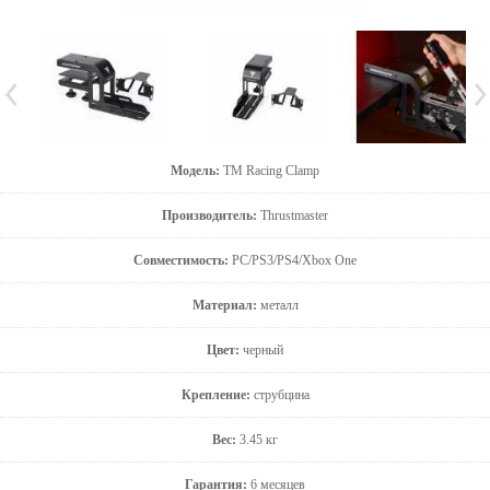
Модель:
TM Racing Clamp
Производитель:
Thrustmaster
Совместимость:
PC/PS3/PS4/Xbox One
Материал:
металл
Цвет:
черный
Крепление:
струбцина
Вес:
3.45 кг
Гарантия:
6 месяцев