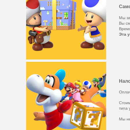
Cам
Мы за
Вы см
Врем
Эта у
Нал
Оплач
Стоим
типа 
Мы не