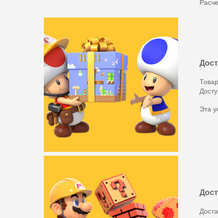
Расче
Дост
Товар
Досту
Эта у
Дост
Доста