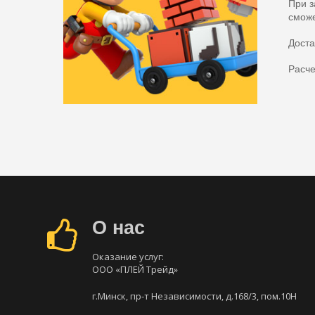
При з
сможе
Доста
Расче
О нас
Оказание услуг:
ООО «ПЛЕЙ Трейд»
г.Минск, пр-т Независимости, д.168/3, пом.10Н