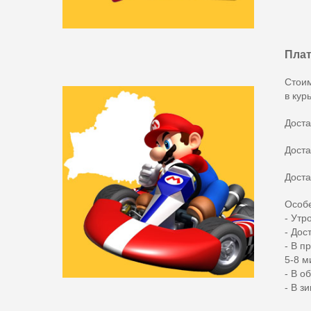
Плат
Стоим
в кур
Доста
Доста
Доста
Особе
- Утр
- Дос
- В п
5-8 м
- В о
- В з