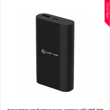
Отсутствует