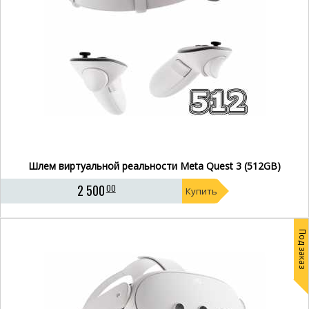
Шлем виртуальной реальности Meta Quest 3 (512GB)
2 500
00
Купить
Под заказ