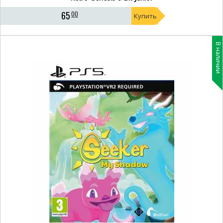
65
00
Купить
В наличии