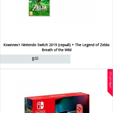
Комплект Nintendo Switch 2019 (серый) + The Legend of Zelda:
Breath of the Wild
0
00
Отсутствует