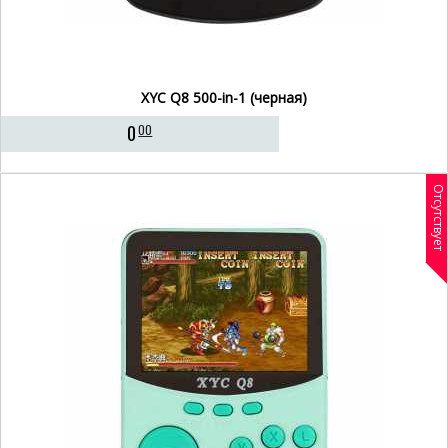
XYC Q8 500-in-1 (черная)
0
00
Отсутствует