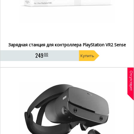
Зарядная станция для контроллера PlayStation VR2 Sense
249
00
Купить
Отсутствует