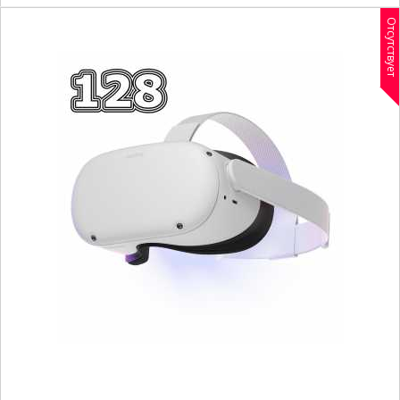
Отсутствует