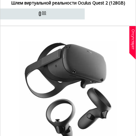
Шлем виртуальной реальности Oculus Quest 2 (128GB)
0
00
Отсутствует