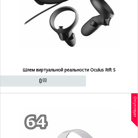
Шлем виртуальной реальности Oculus Rift S
0
00
Отсутствует