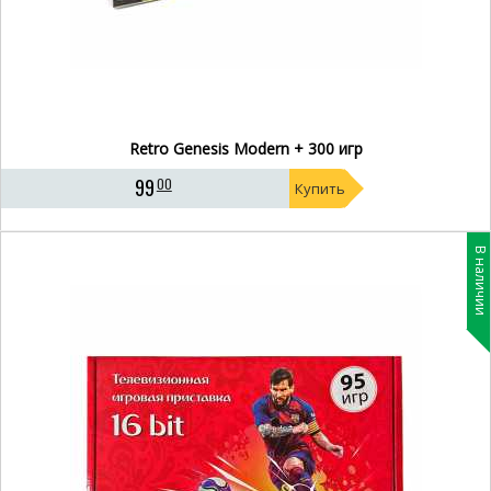
Retro Genesis Modern + 300 игр
99
00
Купить
В наличии