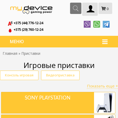
0
+375 (44) 776-12-24
+375 (29) 760-12-24
МЕНЮ
Главная
» Приставки
Игровые приставки
Консоль игровая
Видеоприставка
Показать еще +
Видео приставки игровые
Видео приставки
Приставки игровые для телевизора
SONY PLAYSTATION
Игровые приставки к телевизору