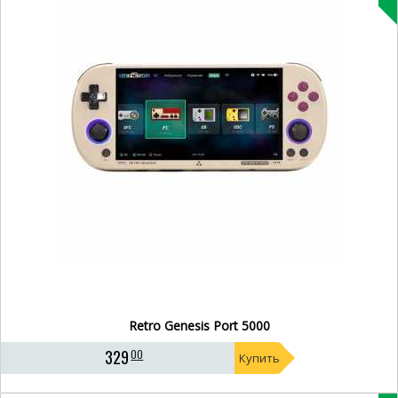
Retro Genesis Port 5000
329
00
Купить