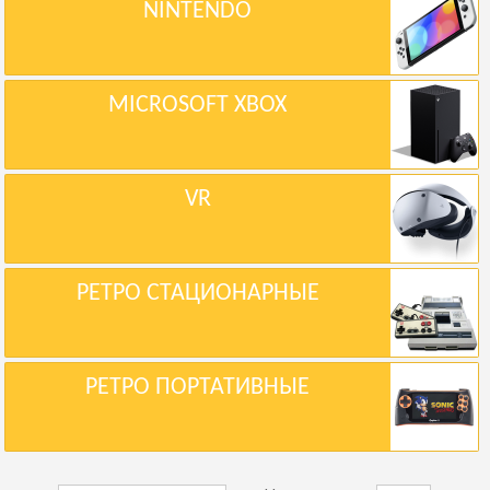
Игровые тв приставки
Игровые приставки для детей
NINTENDO
Приставка игровая для детей
Детская игровая приставка
Приставка для детей
MICROSOFT XBOX
TV игровая приставка
Беспроводные игровые приставки
VR
Большая игровая приставка
Детская игровая приставка ручная
РЕТРО СТАЦИОНАРНЫЕ
Игровая приставка для девочек
Игровая приставка для телевизора с движением
РЕТРО ПОРТАТИВНЫЕ
Игровая приставка с hdmi
Игровая приставка с датчиком движения