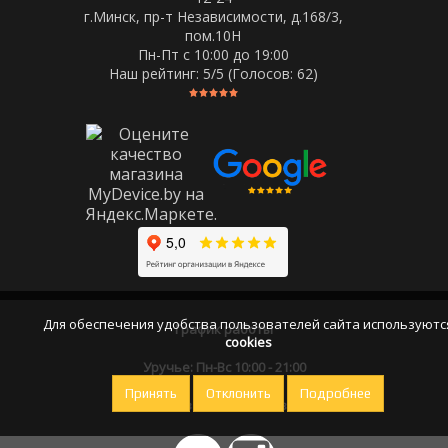
г.Минск, пр-т Независимости, д.168/3,
пом.10Н
Пн-Пт c 10:00 до 19:00
Наш рейтинг:
5
/5 (Голосов:
62
)
Для обеспечения удобства пользователей сайта используютс
График работы
cookies
Уручье: Пн-Вс 10:00 - 21:00
Принять
Отклонить
Подробнее
Оставайтесь на связи