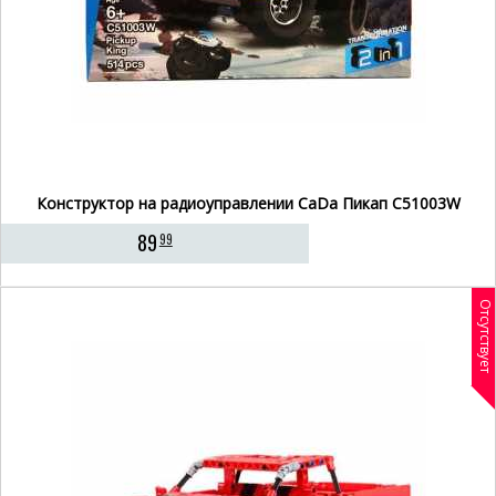
Конструктор на радиоуправлении CaDa Пикап С51003W
89
99
Отсутствует