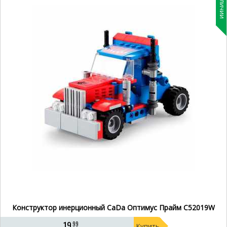
В наличии
Конструктор инерционный CaDa Оптимус Прайм C52019W
19
99
Купить