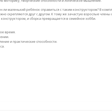
ую моторику, творческие способности и логическое мышление.
ен ли маленький ребёнок справиться с таким конструктором? В комп
жно скрепляются друг с другом. К тому же зачастую взрослые члены 
конструктором, и сборка превращается в семейное хобби.
ое время.
лении.
ление и практические способности.
са.