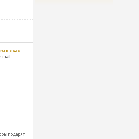
м о заказе
-mail
торы подарят