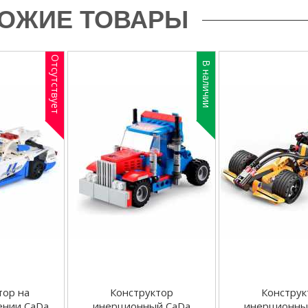
ОЖИЕ ТОВАРЫ
Отсутствует
В наличии
тор на
Конструктор
Конструк
ении CaDa
инерционный CaDa
инерционны