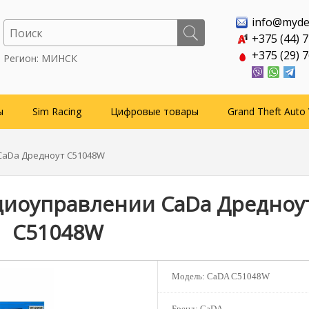
info@myde
+375 (44) 
+375 (29) 
Регион: МИНСК
ы
Sim Racing
Цифровые товары
Grand Theft Auto 
CaDa Дредноут C51048W
диоуправлении CaDa Дредноу
C51048W
Модель:
CaDA C51048W
Бренд:
CaDA