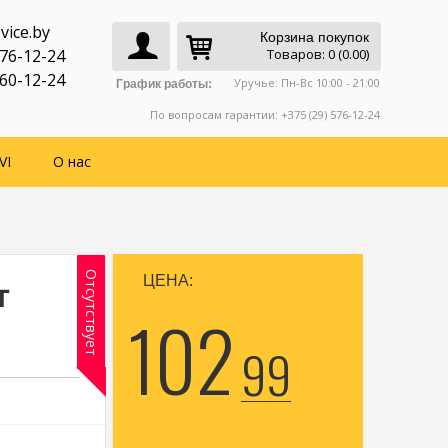
vice.by
Корзина покупок
776-12-24
Товаров: 0 (0.00)
760-12-24
Уручье: Пн-Вс 10:00 - 21:00
График работы:
По вопросам гарантии: +375 (29) 576-12-24
VI
О нас
Отсутствует
ЦЕНА:
т
102
99