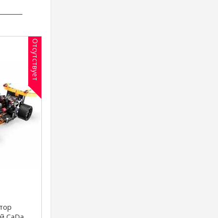
Отсутствует
тор
й CaDa