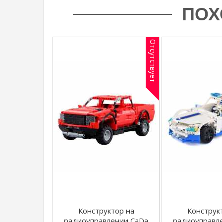
ПОХ
Отсутствует
Конструктор на
Конструк
радиоуправлении CaDa
радиоуправл