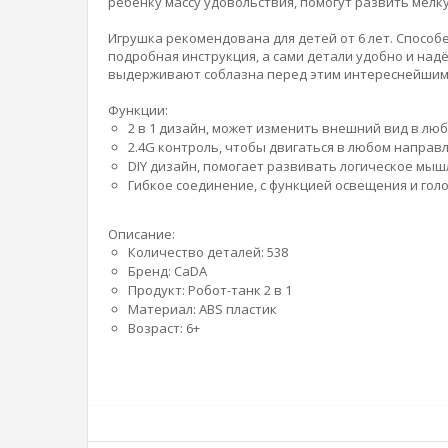
ребенку массу удовольствия, помогут развить мелк
Игрушка рекомендована для детей от 6 лет. Способ
подробная инструкция, а сами детали удобно и надё
выдерживают соблазна перед этим интереснейшим 
Функции:
2 в 1 дизайн, может изменить внешний вид в люб
2.4G контроль, чтобы двигаться в любом направ
DIY дизайн, помогает развивать логическое мыш
Гибкое соединение, с функцией освещения и голо
Описание:
Количество деталей: 538
Бренд: CaDA
Продукт: Робот-танк 2 в 1
Материал: ABS пластик
Возраст: 6+