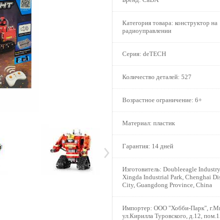
Категория товара:
конструктор на
радиоуправлении
Серия:
deTECH
Количество деталей:
527
Возрастное ограничение:
6+
Материал:
пластик
Гарантия:
14 дней
Изготовитель:
Doubleeagle Industry
Xingda Industrial Park, Chenghai Dis
City, Guangdong Province, China
Импортер:
ООО "Хобби-Парк", г.М
ул.Кирилла Туровского, д.12, пом.