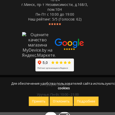
г.Минск, пр-т Независимости, д.168/3,
пом.10Н
Пн-Пт c 10:00 до 19:00
Наш рейтинг:
5
/5 (Голосов:
62
)
Для обеспечения удобства пользователей сайта используютс
График работы
cookies
Уручье: Пн-Вс 10:00 - 21:00
Принять
Отклонить
Подробнее
Оставайтесь на связи