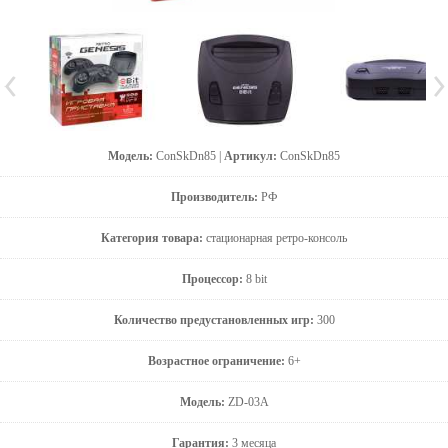
Модель:
ConSkDn85 |
Артикул:
ConSkDn85
Производитель:
РФ
Категория товара:
стационарная ретро-консоль
Процессор:
8 bit
Количество предустановленных игр:
300
Возрастное ограничение:
6+
Модель:
ZD-03A
Гарантия:
3 месяца