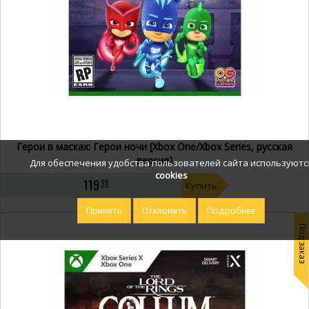
Герои в масках: Герои ночи [Xbox One/Xbox Series, русская
версия]
Для обеспечения удобства пользователей сайта используютс
cookies
119
99
Купить
Принять
Отклонить
Подробнее
Под заказ