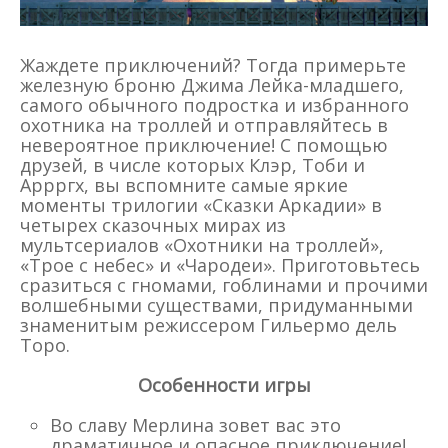
Жаждете приключений? Тогда примерьте
железную броню Джима Лейка-младшего,
самого обычного подростка и избранного
охотника на троллей и отправляйтесь в
невероятное приключение! С помощью
друзей, в числе которых Клэр, Тоби и
Аррргх, вы вспомните самые яркие
моменты трилогии «Сказки Аркадии» в
четырех сказочных мирах из
мультсериалов «Охотники на троллей»,
«Трое с небес» и «Чародеи». Приготовьтесь
сразиться с гномами, гоблинами и прочими
волшебными существами, придуманными
знаменитым режиссером Гильермо дель
Торо.
Особенности игры
Во славу Мерлина зовет вас это
драматичное и опасное приключение!