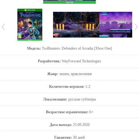
Модель:
Trollhunters: Defenders of Arcadia [Xbox One]
Разработчик:
WayForward Technologies
Жанр:
экшен, приключения
Количество игроков:
1-2
Локализация:
русские субтитры
Возрастное ограничение:
6+
Дата выхода:
25.09.2020
Гарантия:
30 дней