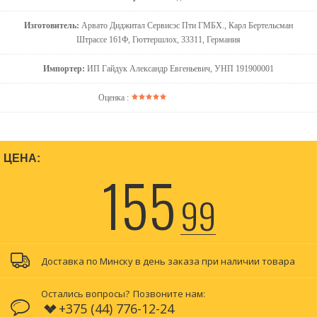
Изготовитель:
Арвато Диджитал Сервисэс Пти ГМБХ., Карл Бертельсман
Штрассе 161Ф, Гюттершлох, 33311, Германия
Импортер:
ИП Гайдук Александр Евгеньевич, УНП 191900001
Оценка :
ЦЕНА:
155
99
Доставка по Минску в день заказа при наличии товара
Остались вопросы?
Позвоните нам:
+375 (44) 776-12-24