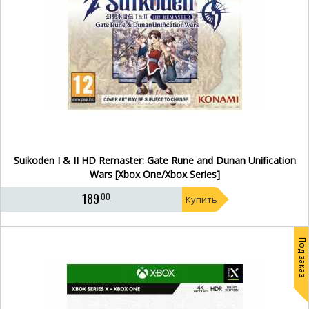
Suikoden I & II HD Remaster: Gate Rune and Dunan Unification
Wars [Xbox One/Xbox Series]
189
00
Купить
Под заказ