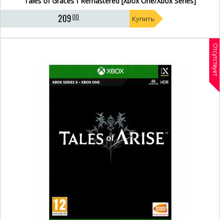
Tales of Graces f Remastered [Xbox One/Xbox Series]
209
00
Купить
Отсутствует