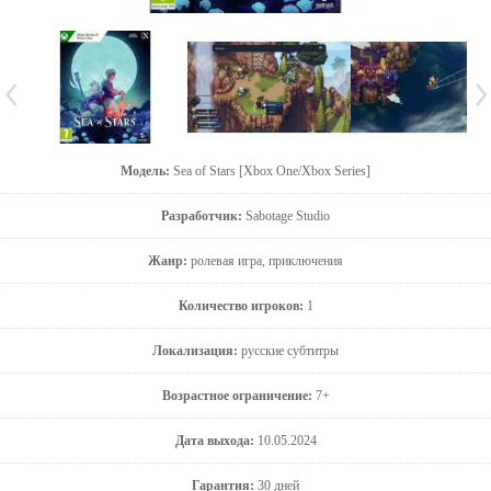
Модель:
Sea of Stars [Xbox One/Xbox Series]
Разработчик:
Sabotage Studio
Жанр:
ролевая игра, приключения
Количество игроков:
1
Локализация:
русские субтитры
Возрастное ограничение:
7+
Дата выхода:
10.05.2024
Гарантия:
30 дней