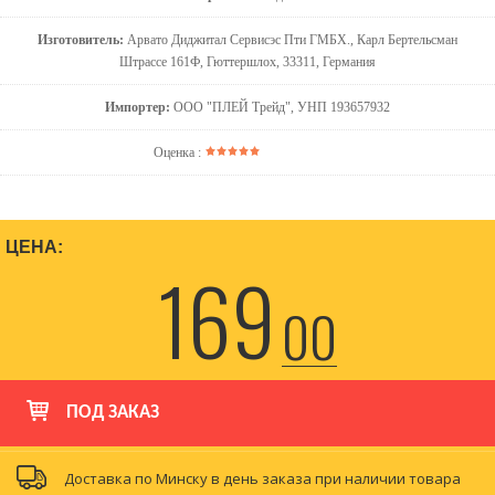
Изготовитель:
Арвато Диджитал Сервисэс Пти ГМБХ., Карл Бертельсман
Штрассе 161Ф, Гюттершлох, 33311, Германия
Импортер:
ООО "ПЛЕЙ Трейд", УНП 193657932
Оценка :
ЦЕНА:
169
00
ПОД ЗАКАЗ
Доставка по Минску в день заказа при наличии товара