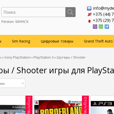
info@myde
+375 (44) 
+375 (29) 
Регион: МИНСК
ы
Sim Racing
Цифровые товары
Grand Theft Auto 
ы
»
Sony PlayStation
»
PlayStation 3
» Шутеры / Shooter
ы / Shooter игры для PlaySta
нию
Отсутствует
Отсутствует