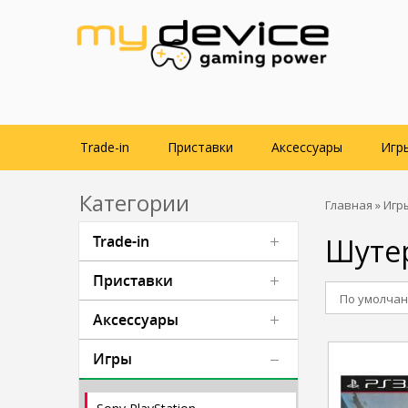
Trade-in
Приставки
Аксессуары
Игр
Категории
Главная
»
Игр
Trade-in
Шутер
Приставки
По умолча
Аксессуары
Игры