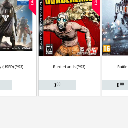
y (USED) [PS3]
BorderLands [PS3]
Battle
0
0
00
00