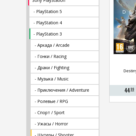
Sony PlayStation
- PlayStation 5
- PlayStation 4
- PlayStation 3
- Аркада / Arcade
- Гонки / Racing
- Драки / Fighting
Destin
- Музыка / Music
44
99
- Приключения / Adventure
- Ролевые / RPG
- Спорт / Sport
- Ужасы / Horror
- Шутеры / Shooter