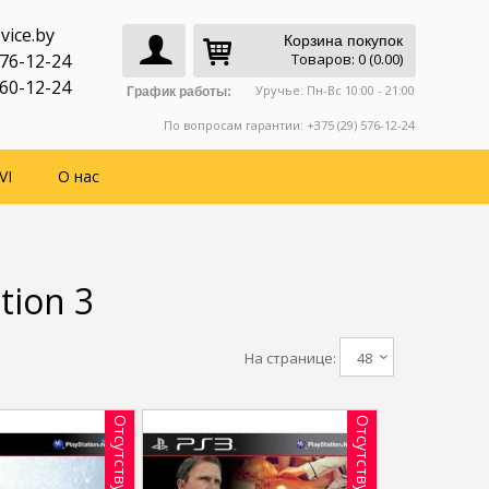
vice.by
Корзина покупок
776-12-24
Товаров: 0 (0.00)
760-12-24
Уручье: Пн-Вс 10:00 - 21:00
График работы:
По вопросам гарантии: +375 (29) 576-12-24
VI
О нас
tion 3
На странице:
48
Отсутствует
Отсутствует