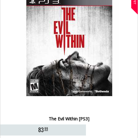
The Evil Within [PS3]
83
99