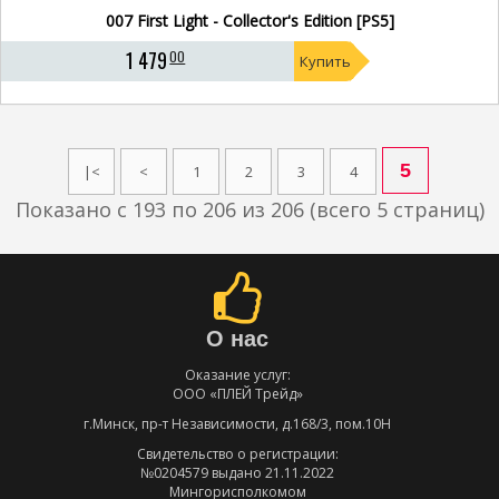
007 First Light - Collector's Edition [PS5]
1 479
00
Купить
5
|<
<
1
2
3
4
Показано с 193 по 206 из 206 (всего 5 страниц)
О нас
Оказание услуг:
ООО «ПЛЕЙ Трейд»
г.Минск, пр-т Независимости, д.168/3, пом.10Н
Свидетельство о регистрации:
№0204579 выдано 21.11.2022
Мингорисполкомом