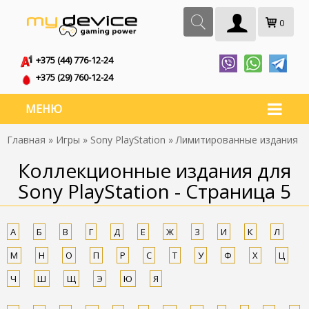
0
+375 (44) 776-12-24
+375 (29) 760-12-24
МЕНЮ
Главная
»
Игры
»
Sony PlayStation
» Лимитированные издания
Коллекционные издания для
Sony PlayStation - Страница 5
А
Б
В
Г
Д
Е
Ж
З
И
К
Л
М
Н
О
П
Р
С
Т
У
Ф
Х
Ц
Ч
Ш
Щ
Э
Ю
Я