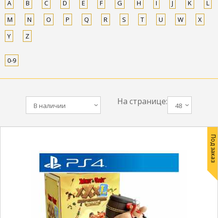
A
B
C
D
E
F
G
H
I
J
K
L
M
N
O
P
Q
R
S
T
U
W
X
Y
Z
0-9
На странице:
В наличии
48
Под заказ