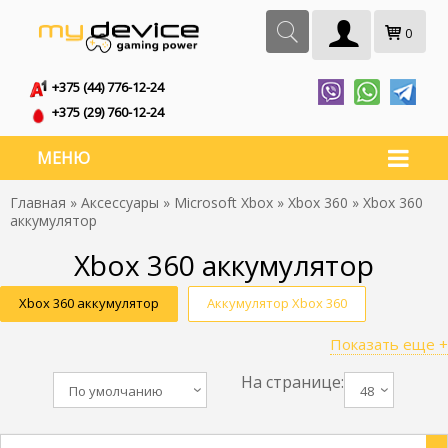
0
+375 (44) 776-12-24
+375 (29) 760-12-24
МЕНЮ
Главная
»
Аксессуары
»
Microsoft Xbox
»
Xbox 360
» Xbox 360
аккумулятор
Xbox 360 аккумулятор
Xbox 360 аккумулятор
Аккумулятор Xbox 360
Показать еще +
Блок питания Хбокс 360
Геймпад Хбокс 360
На странице:
Гитара Xbox 360
Контроллер Хбокс 360
По умолчанию
48
Xbox 360 батарейки
Аккумуляторы для Хбокс 360