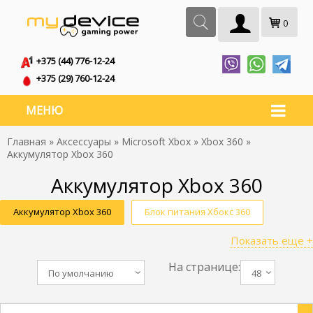
0
+375 (44) 776-12-24
+375 (29) 760-12-24
МЕНЮ
Главная
»
Аксессуары
»
Microsoft Xbox
»
Xbox 360
»
Аккумулятор Xbox 360
Аккумулятор Xbox 360
Аккумулятор Xbox 360
Блок питания Хбокс 360
Показать еще +
Геймпад Хбокс 360
Гитара Xbox 360
На странице:
Контроллер Хбокс 360
Xbox 360 аккумулятор
По умолчанию
48
Xbox 360 батарейки
Аккумуляторы для Хбокс 360