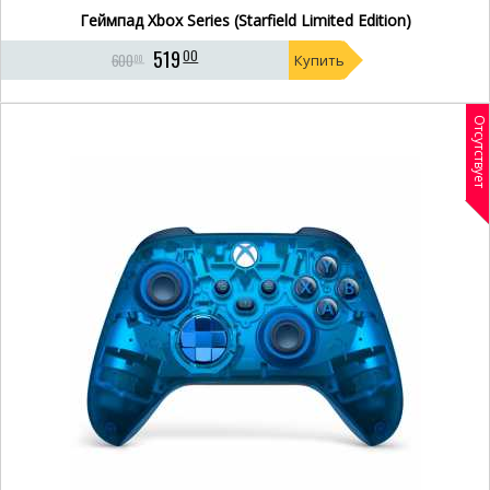
Геймпад Xbox Series (Starfield Limited Edition)
519
00
600
Купить
00
Отсутствует
- 26%