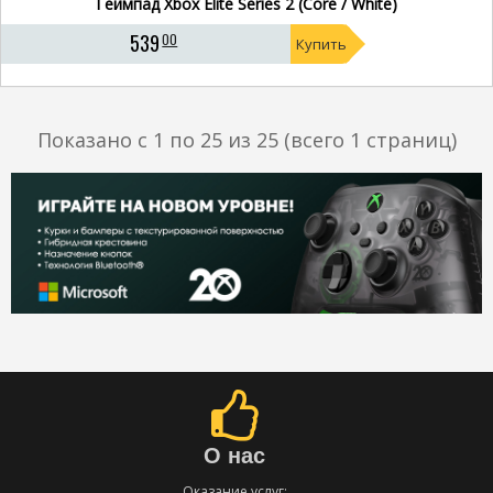
Геймпад Xbox Elite Series 2 (Core / White)
539
00
Купить
Показано с 1 по 25 из 25 (всего 1 страниц)
О нас
Оказание услуг: