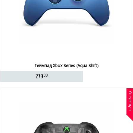
Геймпад Xbox Series (Aqua Shift)
279
00
Отсутствует
- 14%