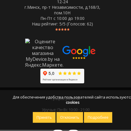
12-24
г.Минск, пр-т Независимости, д.168/3,
пом.10Н
Пн-Пт c 10:00 до 19:00
Наш рейтинг:
5
/5 (Голосов:
62
)
Для обеспечения удобства пользователей сайта используютс
График работы
cookies
Уручье: Пн-Вс 10:00 - 21:00
Принять
Отклонить
Подробнее
Оставайтесь на связи