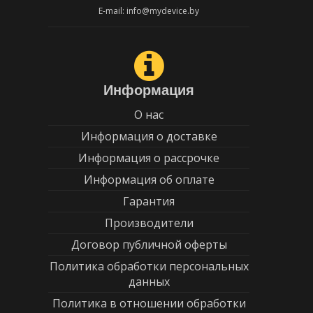
Игровая приставка сони 5
Sony playstation 5 vr
E-mail: info@mydevice.by
Игровая приставка сони плейстейшен 5
Плейстейшен ПС 5
Игровая приставка playstation PS5
PS 5 slim
Playstation 5 про
Информация
О нас
Консоль sony playstation 5
Сони playstation 5
Информация о доставке
Playstation 5 black
PS5 красная
Соня PS 5
Информация о рассрочке
Playstation 5 белая
Золотая ПС 5
Информация об оплате
Гарантия
Сони плей статион 5
PS 5 белая
Сони рс 5
Производители
Сони 5 pro
Золотая playstation 5
Договор публичной оферты
Политика обработки персональных
данных
Политика в отношении обработки