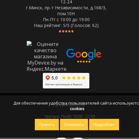
12-24
г.Минск, пр-т Независимости, д.168/3,
пом.10Н
Пн-Пт c 10:00 до 19:00
Наш рейтинг:
5
/5 (Голосов:
62
)
Для обеспечения удобства пользователей сайта используютс
График работы
cookies
Уручье: Пн-Вс 10:00 - 21:00
Принять
Отклонить
Подробнее
Оставайтесь на связи