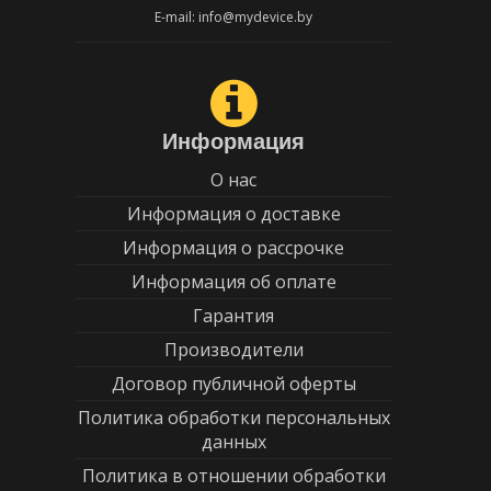
Игровая приставка сони 5
Sony playstation 5 vr
E-mail: info@mydevice.by
Игровая приставка сони плейстейшен 5
Плейстейшен ПС 5
Игровая приставка playstation PS5
PS 5 slim
Playstation 5 про
Информация
О нас
Консоль sony playstation 5
Сони playstation 5
Информация о доставке
Playstation 5 black
PS5 красная
Соня PS 5
Информация о рассрочке
Playstation 5 белая
Золотая ПС 5
Информация об оплате
Гарантия
Сони плей статион 5
PS 5 белая
Сони рс 5
Производители
Сони 5 pro
Золотая playstation 5
Договор публичной оферты
Политика обработки персональных
данных
Политика в отношении обработки