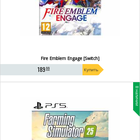
Fire Emblem Engage [Switch]
189
99
Купить
В наличии
- 8%