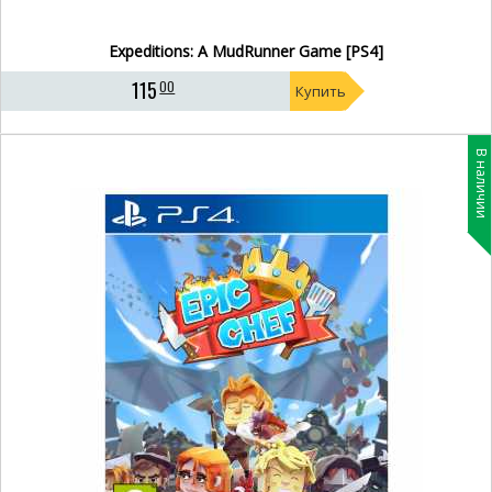
Expeditions: A MudRunner Game [PS4]
115
00
Купить
В наличии