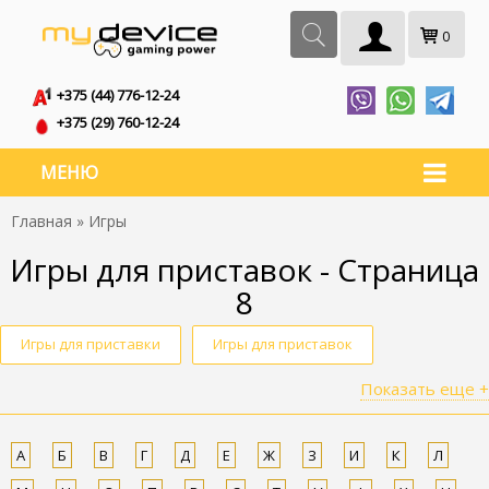
0
+375 (44) 776-12-24
+375 (29) 760-12-24
МЕНЮ
Главная
» Игры
Игры для приставок - Страница
8
Игры для приставки
Игры для приставок
Показать еще +
Игры на приставку
Игры приставки
Игры для консолей
Приставочные игры
А
Б
В
Г
Д
Е
Ж
З
И
К
Л
Игры приставка
Игры для игровых приставок