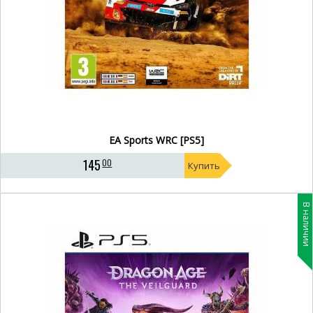
EA Sports WRC [PS5]
145
00
Купить
В наличии