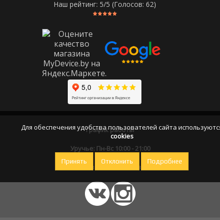
Наш рейтинг:
5
/5 (Голосов:
62
)
Для обеспечения удобства пользователей сайта используютс
График работы
cookies
Уручье: Пн-Вс 10:00 - 21:00
Принять
Отклонить
Подробнее
Оставайтесь на связи