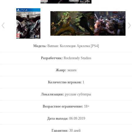
Модель:
Batman: Коллекция Аркхема [PS4]
Разработчик:
Rocksteady Studios
Жанр:
экшен
Количество игроков:
1
Локализация:
русские субтитры
Возрастное ограничение:
18+
Дата выхода:
06.09.2019
Гарантия:
30 дней