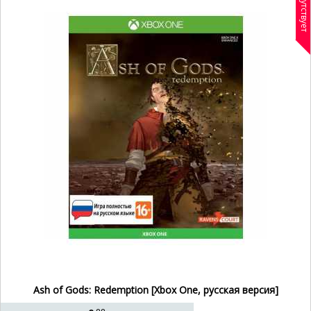
Отсутствует
Игра для Икс Бокс Ван
Xbox One игра для двоих
Игры на Xbox Van
Стратегии на Xbox One
Гонки для двоих на Xbox One
Детские игры Xbox One
Развивающие игры на Xbox One
Ash of Gods: Redemption [Xbox One, русская версия]