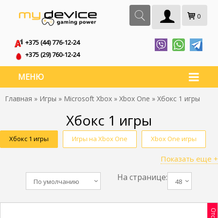
0
+375 (44) 776-12-24
+375 (29) 760-12-24
МЕНЮ
Главная
»
Игры
»
Microsoft Xbox
»
Xbox One
» Xбокс 1 игры
Xбокс 1 игры
Xбокс 1 игры
Игры на Xbox One
Xbox One игры
Показать еще +
Игры для Xbox One
Игры на Икс бокс Ван
На странице:
Игры Икс бокс Ван
Игры на Xbox One S
По умолчанию
48
Игры на двоих Xbox One
Игры на Xбокс One