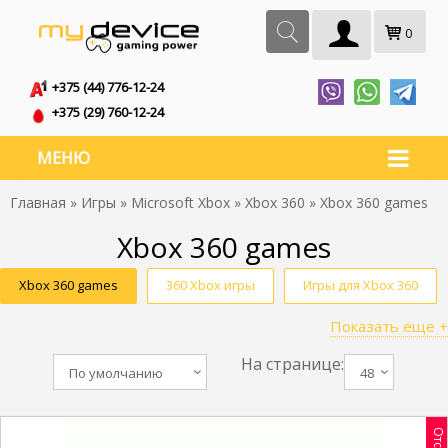
0
+375 (44) 776-12-24
+375 (29) 760-12-24
МЕНЮ
Главная
»
Игры
»
Microsoft Xbox
»
Xbox 360
» Xbox 360 games
Xbox 360 games
Xbox 360 games
360 Xbox игры
Игры для Xbox 360
Показать еще +
Игры на Икс бокс 360
Игры на Хбокс 360
На странице:
Игры для Икс бокс 360
Х бокс 360 игры
По умолчанию
48
Игры для Х бокса 360
Игры Хвох 360