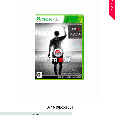
Отсутствует
Игры Хбокс 360
Игры для Хбокс 360
Xbox 360 игры для детей
Xbox 360 игры на двоих
Игра на Xbox 360 гта
Игра Икс Бокс 360
Игра на двоих на Xbox
Игры для двоих на Икс Бокс
Игры на двоих в Xбокс 360
Игра на Х бокс
Игра Х бокс 360
Игры на двоих Xбох 360
FIFA 16 [Xbox360]