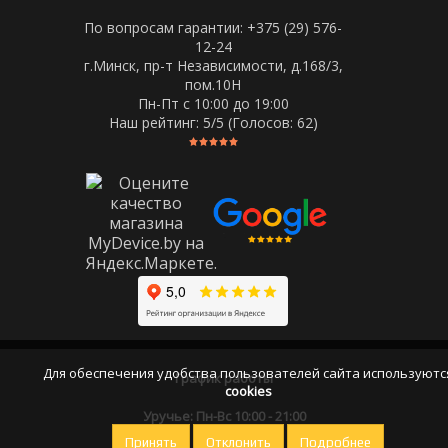
По вопросам гарантии: +375 (29) 576-
12-24
г.Минск, пр-т Независимости, д.168/3,
пом.10Н
Пн-Пт c 10:00 до 19:00
Наш рейтинг:
5
/5 (Голосов:
62
)
Для обеспечения удобства пользователей сайта используютс
График работы
cookies
Уручье: Пн-Вс 10:00 - 21:00
Принять
Отклонить
Подробнее