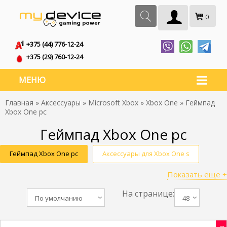
0
+375 (44) 776-12-24
+375 (29) 760-12-24
МЕНЮ
Главная
»
Аксессуары
»
Microsoft Xbox
»
Xbox One
» Геймпад
Xbox One pc
Геймпад Xbox One pc
Геймпад Xbox One pc
Аксессуары для Xbox One s
Показать еще +
Джойстик для Xbox One
Xbox One контроллеры
На странице:
Джойстики для пк Xbox One
Джойстик Xbox One для pc
По умолчанию
48
Геймпад для Xbox One для пк