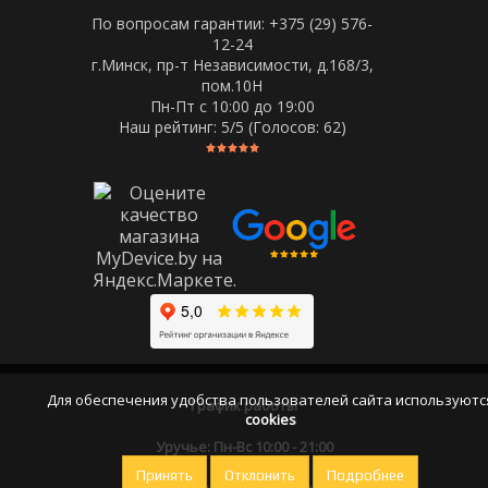
По вопросам гарантии: +375 (29) 576-
12-24
г.Минск, пр-т Независимости, д.168/3,
пом.10Н
Пн-Пт c 10:00 до 19:00
Наш рейтинг:
5
/5 (Голосов:
62
)
Для обеспечения удобства пользователей сайта используютс
График работы
cookies
Уручье: Пн-Вс 10:00 - 21:00
Принять
Отклонить
Подробнее
Оставайтесь на связи