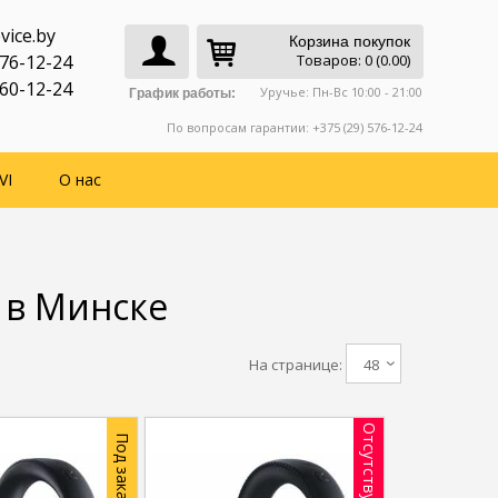
vice.by
Корзина покупок
776-12-24
Товаров: 0 (0.00)
760-12-24
Уручье: Пн-Вс 10:00 - 21:00
График работы:
По вопросам гарантии: +375 (29) 576-12-24
VI
О нас
 в Минске
На странице:
48
Отсутствует
Под заказ