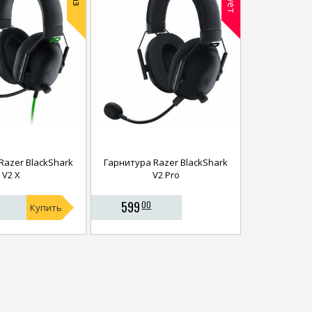
Razer BlackShark
Гарнитура Razer BlackShark
V2 X
V2 Pro
599
00
Купить