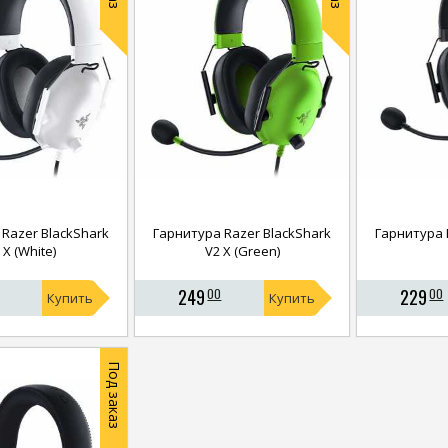
Razer BlackShark
Гарнитура Razer BlackShark
Гарнитура 
 X (White)
V2 X (Green)
249
229
00
00
Купить
Купить
Под заказ