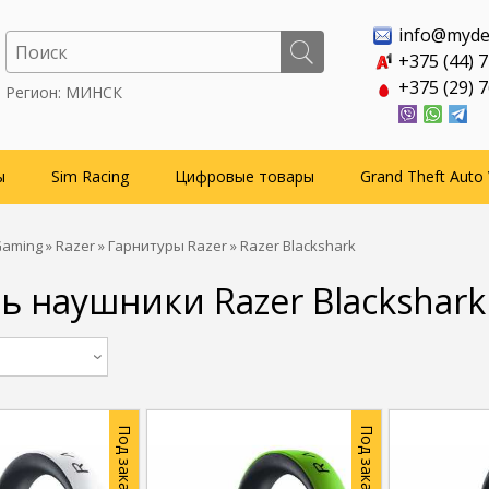
info@myde
+375 (44) 
+375 (29) 
Регион: МИНСК
ы
Sim Racing
Цифровые товары
Grand Theft Auto 
Gaming
»
Razer
»
Гарнитуры Razer
» Razer Blackshark
ь наушники Razer Blackshark
Под заказ
Под заказ