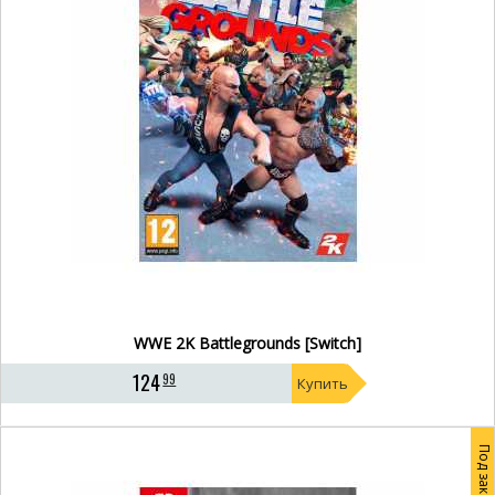
WWE 2K Battlegrounds [Switch]
124
99
Купить
Под заказ