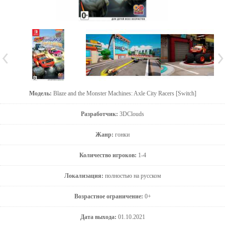
Модель:
Blaze and the Monster Machines: Axle City Racers [Switch]
Разработчик:
3DClouds
Жанр:
гонки
Количество игроков:
1-4
Локализация:
полностью на русском
Возрастное ограничение:
0+
Дата выхода:
01.10.2021