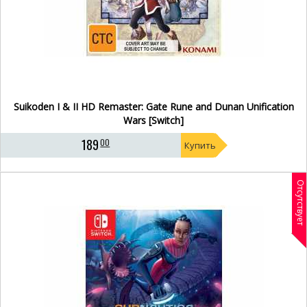
Suikoden I & II HD Remaster: Gate Rune and Dunan Unification
Wars [Switch]
189
00
Купить
Отсутствует
- 14%