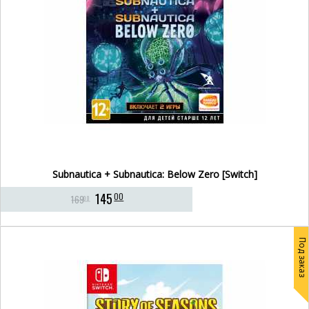
Subnautica + Subnautica: Below Zero [Switch]
145
00
169
00
Под заказ