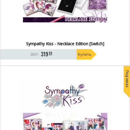
Sympathy Kiss - Necklace Edition [Switch]
319
99
380
Купить
00
Под заказ
- 14%