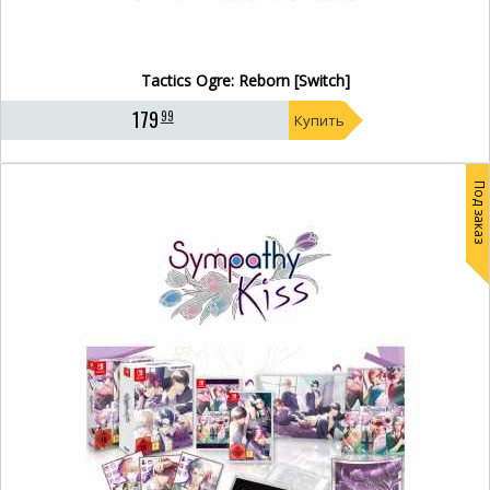
Tactics Ogre: Reborn [Switch]
179
99
Купить
Под заказ
- 16%