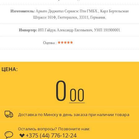
Изготовитель:
Арвато Диджитал Сервисэс Пти ГМБХ., Карл Бертельсман
Штрассе 161Ф, Гюттершлох, 33311, Германия.
Импортер:
ИП Гайдук Александр Евгеньевич, УНП 191900001
Оценка :
ЦЕНА:
0
00
Доставка по Минску в день заказа при наличии товара
Остались вопросы?
Позвоните нам:
+375 (44) 776-12-24