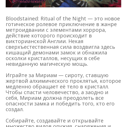
Bloodstained: Ritual of the Night — это новое
готическое ролевое приключение в жанре
метроидвании с элементами хоррора,
действие которого происходит в
викторианской Англии. Некая
сверхъестественная сила воздвигла здесь
кишащий демонами замок и обнажила
осколки кристаллов, несущих в себе
невиданную магическую мощь.
Играйте за Мириам — сироту, ставшую
жертвой алхимического проклятья, которое
медленно обращает её тело в кристалл.
Чтобы спасти человечество, а заодно и
себя, Мириам должна преодолеть все
опасности замка и победить того, кто его
создал.
Собирайте, создавайте и открывайте
множество видов оружия, снаряжения и