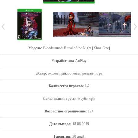
Модель:
Bloodstained: Ritual of the Night [Xbox One]
Разработчик:
ArtPlay
Жанр:
экшен, приключения, ролевая игра
Количество игроков:
1-2
Локализация:
русские субтитры
Возрастное ограничение:
12+
Дата выхода:
18.06.2019
Гарантия:
30 дней