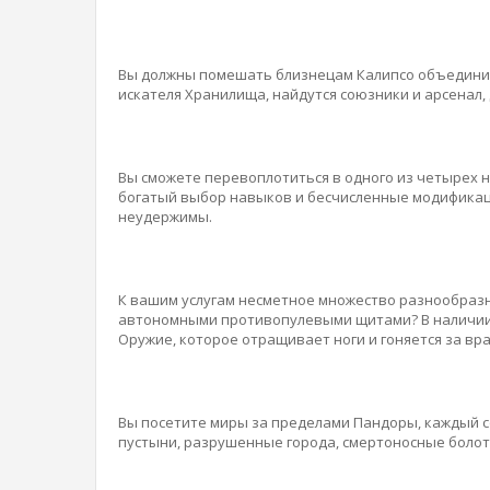
Вы должны помешать близнецам Калипсо объединить
искателя Хранилища, найдутся союзники и арсенал,
Вы сможете перевоплотиться в одного из четырех н
богатый выбор навыков и бесчисленные модификаци
неудержимы.
К вашим услугам несметное множество разнообразны
автономными противопулевыми щитами? В наличии.
Оружие, которое отращивает ноги и гоняется за враг
Вы посетите миры за пределами Пандоры, каждый 
пустыни, разрушенные города, смертоносные болота