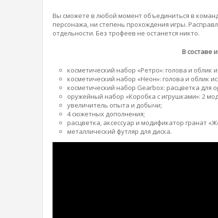
Вы сможете в любой момент объединиться в команду
персонажа, ни степень прохождения игры. Расправл
отдельности. Без трофеев не останется никто.
В составе и
косметический набор «Ретро»: голова и облик 
косметический набор «Неон»: голова и облик ис
косметический набор Gearbox: расцветка для ор
оружейный набор «Коробка с игрушками»: 2 мо
увеличитель опыта и добычи;
4 сюжетных дополнения;
расцветка, аксессуар и модификатор гранат «Ж
металлический футляр для диска.