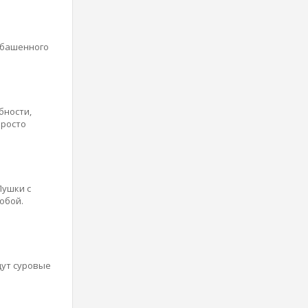
езбашенного
бности,
просто
Пушки с
обой.
дут суровые