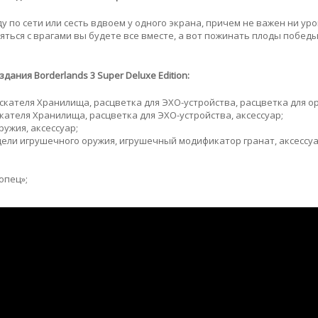
 по сети или сесть вдвоем у одного экрана, причем не важен ни ур
яться с врагами вы будете все вместе, а вот пожинать плоды победы
здания Borderlands 3 Super Deluxe Edition:
искателя Хранилища, расцветка для ЭХО-устройства, расцветка для о
кателя Хранилища, расцветка для ЭХО-устройства, аксессуар;
ужия, аксессуар;
дели игрушечного оружия, игрушечный модификатор гранат, аксессуа
опец»;