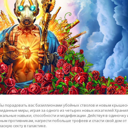
обы порадовать вас базиллионами убойных стволов и новым крышес
виданные миры, играя за одного из четырех новых искателей Храни
икальные навыки, способности и модификации. Действуя в одиночку 
ным противникам, нагрести побольше трофеев и спасти свой дом от
асную секту в галактике.