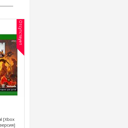
Отсутствует
l [Xbox
 версия]