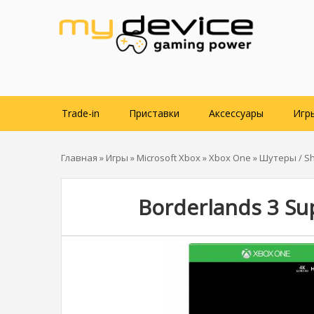
Trade-in
Приставки
Аксессуары
Игр
Главная
»
Игры
»
Microsoft Xbox
»
Xbox One
»
Шутеры / Sh
Borderlands 3 Su