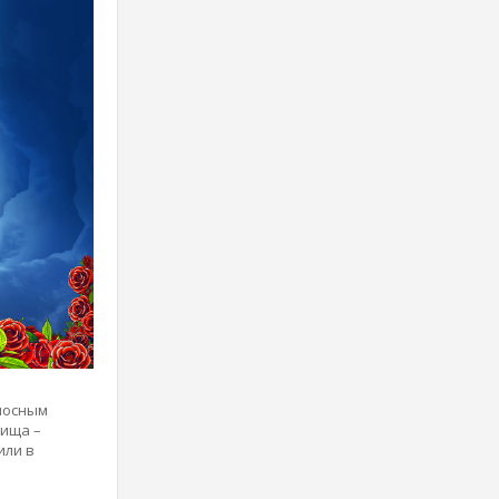
носным
лища –
или в