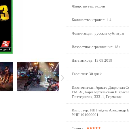
Жанр:
шутер, экшен
Количество игроков:
1-4
Локализация:
русские субтитры
Возрастное ограничение:
18+
Дата выхода:
13.09.2019
Гарантия:
30 дней
Изготовитель:
Арвато Диджитал Се
ГМБХ., Карл Бертельсман Штрассе
Гюттершлох, 33311, Германия.
Импортер:
ИП Гайдук Александр Е
УНП 191900001
Оценка :