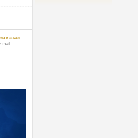
м о заказе
-mail