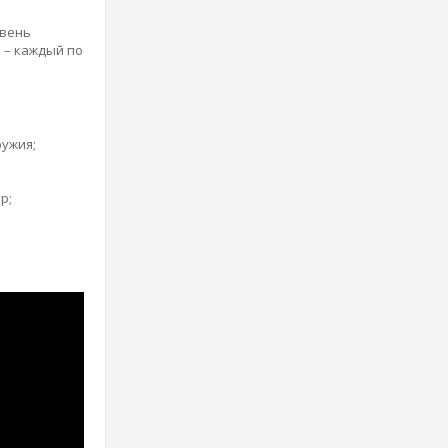
овень
 – каждый по
ружия;
р;