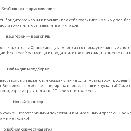
Безбашенное приключение
 бандитские кланы и подмять под себя галактику. Только у вас, б
 достаточный, чтобы завалить этих гадов.
Ваш герой — ваш стиль
овых искателей Хранилища, у каждого из которых уникальные спосо
и. Искатели Хранилища и поодиночке грозная сила, но вместе они 
Побеждай и подбирай
х стволов и гаджетов, и каждая стычка сулит новую гору трофеев. 
 Винтовки, способные генерировать огнедышащие вулканы? Само с
ами, изрыгая ругательства? Такое у нас тоже есть.
Новый фронтир
со своими неповторимыми пейзажами и уникальными врагами. Вас ж
 – и не только!
Удобная совместная игра