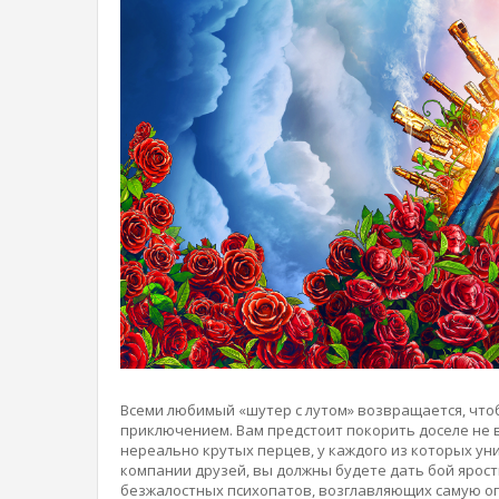
Всеми любимый «шутер с лутом» возвращается, чт
приключением. Вам предстоит покорить доселе не 
нереально крутых перцев, у каждого из которых ун
компании друзей, вы должны будете дать бой ярост
безжалостных психопатов, возглавляющих самую оп