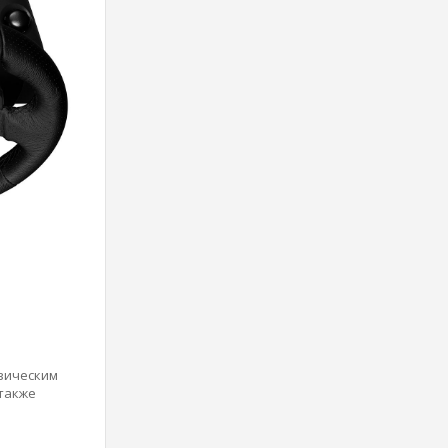
изическим
 также