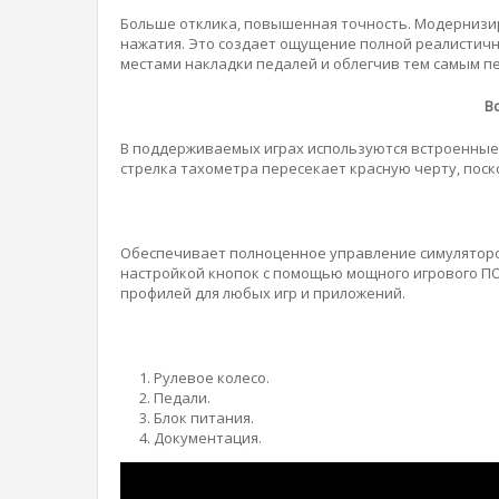
Больше отклика, повышенная точность. Модернизи
нажатия. Это создает ощущение полной реалистичн
местами накладки педалей и облегчив тем самым п
В
В поддерживаемых играх используются встроенные
стрелка тахометра пересекает красную черту, поск
Обеспечивает полноценное управление симулятором
настройкой кнопок с помощью мощного игрового П
профилей для любых игр и приложений.
Рулевое колесо.
Педали.
Блок питания.
Документация.