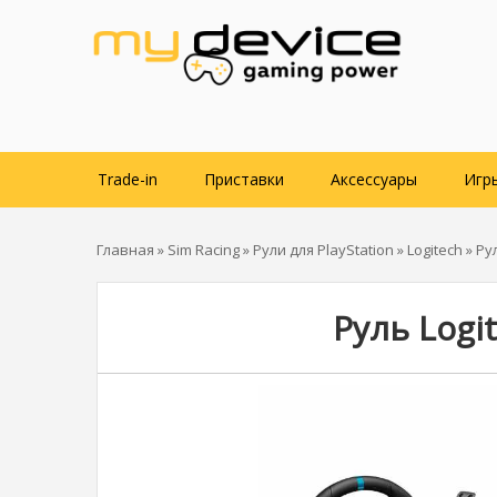
Trade-in
Приставки
Аксессуары
Игр
Главная
»
Sim Racing
»
Рули для PlayStation
»
Logitech
» Рул
Руль Logit