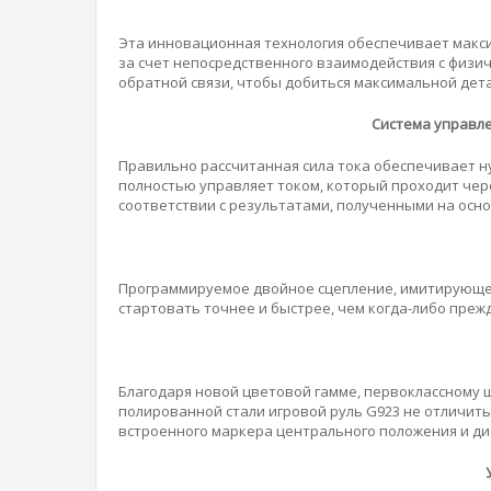
Эта инновационная технология обеспечивает макс
за счет непосредственного взаимодействия с физи
обратной связи, чтобы добиться максимальной дет
Система управле
Правильно рассчитанная сила тока обеспечивает 
полностью управляет током, который проходит че
соответствии с результатами, полученными на осн
Программируемое двойное сцепление, имитирующее
стартовать точнее и быстрее, чем когда-либо преж
Благодаря новой цветовой гамме, первоклассному
полированной стали игровой руль G923 не отличит
встроенного маркера центрального положения и ди