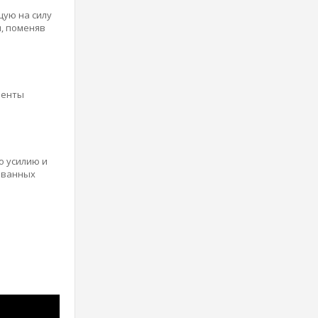
щую на силу
, поменяв
менты
о усилию и
ованных