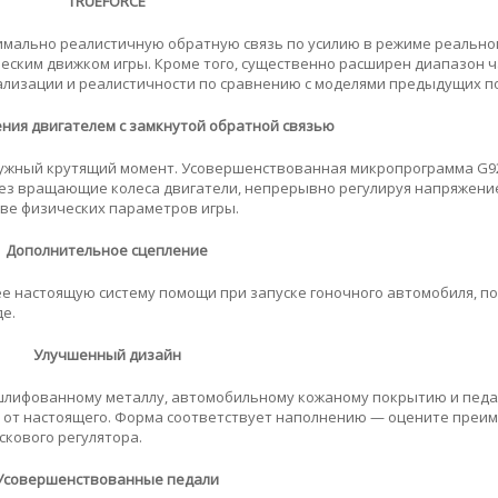
TRUEFORCE
имально реалистичную обратную связь по усилию в режиме реально
ческим движком игры. Кроме того, существенно расширен диапазон ч
ализации и реалистичности по сравнению с моделями предыдущих п
ния двигателем с замкнутой обратной связью
нужный крутящий момент. Усовершенствованная микропрограмма G9
рез вращающие колеса двигатели, непрерывно регулируя напряжени
ове физических параметров игры.
Дополнительное сцепление
 настоящую систему помощи при запуске гоночного автомобиля, п
де.
Улучшенный дизайн
 шлифованному металлу, автомобильному кожаному покрытию и педа
ь от настоящего. Форма соответствует наполнению — оцените преи
скового регулятора.
Усовершенствованные педали