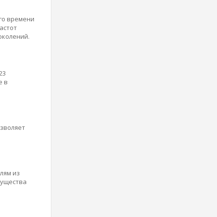
го времени
астот
околений.
23
е в
озволяет
лям из
мущества