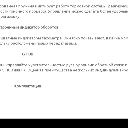
рованная пружина имитирует работу тормозной системы, реагирую
ости гоночного процесса. Управление можно сделать более удобным
ерегазовку.
строенный индикатор оборотов
 цветные индикаторы тахометра. Они ясно показывают, в какие мо
ольку расположены прямо перед глазами.
G HUB
. Управляйте чувствительностью руля, уровнями обратной связи п
О G HUB для ПК. Оцените преимущества нескольких индивидуализир
Комплектация