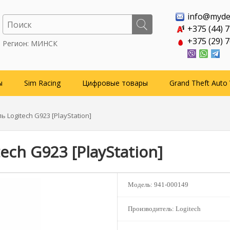
info@myde
+375 (44) 
+375 (29) 
Регион: МИНСК
ы
Sim Racing
Цифровые товары
Grand Theft Auto 
ь Logitech G923 [PlayStation]
ech G923 [PlayStation]
Модель:
941-000149
Производитель:
Logitech