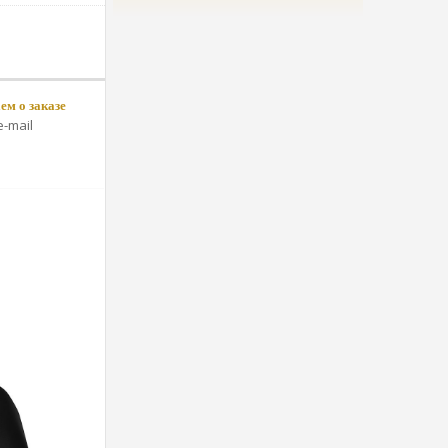
м о заказе
-mail