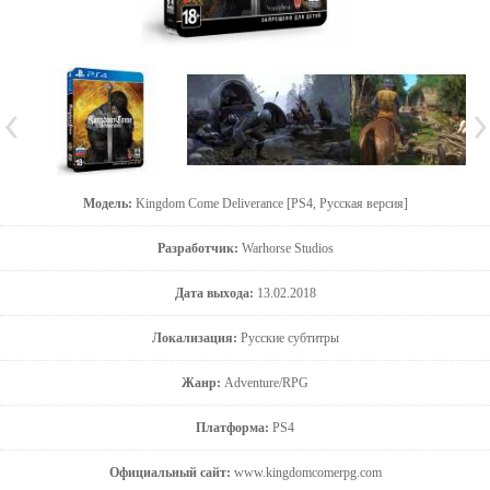
Модель:
Kingdom Come Deliverance [PS4, Русская версия]
Разработчик:
Warhorse Studios
Дата выхода:
13.02.2018
Локализация:
Русские субтитры
Жанр:
Adventure/RPG
Платформа:
PS4
Официальный сайт:
www.kingdomcomerpg.com