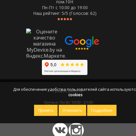
пом.10Н
Пн-Пт c 10:00 до 19:00
Наш рейтинг:
5
/5 (Голосов:
62
)
Для обеспечения удобства пользователей сайта используютс
График работы
cookies
Уручье: Пн-Вс 10:00 - 21:00
Принять
Отклонить
Подробнее
Оставайтесь на связи