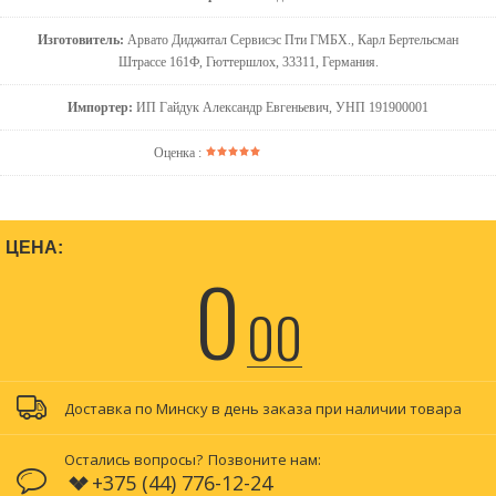
Изготовитель:
Арвато Диджитал Сервисэс Пти ГМБХ., Карл Бертельсман
Штрассе 161Ф, Гюттершлох, 33311, Германия.
Импортер:
ИП Гайдук Александр Евгеньевич, УНП 191900001
Оценка :
ЦЕНА:
0
00
Доставка по Минску в день заказа при наличии товара
Остались вопросы?
Позвоните нам:
+375 (44) 776-12-24