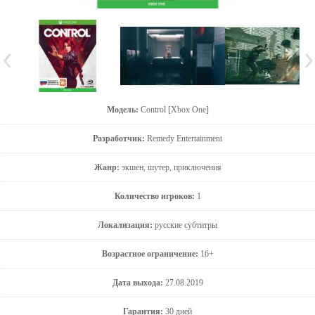
Модель:
Control [Xbox One]
Разработчик:
Remedy Entertainment
Жанр:
экшен, шутер, приключения
Количество игроков:
1
Локализация:
русские субтитры
Возрастное ограничение:
16+
Дата выхода:
27.08.2019
Гарантия:
30 дней