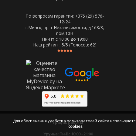
По вопросам гарантии: +375 (29) 576-
12-24
г.Минск, пр-т Независимости, д.168/3,
пом.10Н
Пн-Пт c 10:00 до 19:00
Наш рейтинг:
5
/5 (Голосов:
62
)
Для обеспечения удобства пользователей сайта используютс
График работы
cookies
Уручье: Пн-Вс 10:00 - 21:00