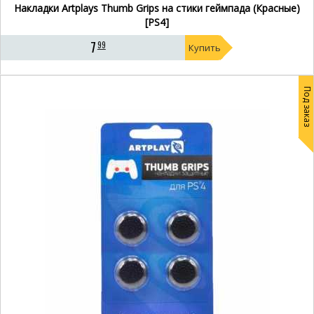
Накладки Artplays Thumb Grips на стики геймпада (Красные)
[PS4]
7
99
Купить
Под заказ