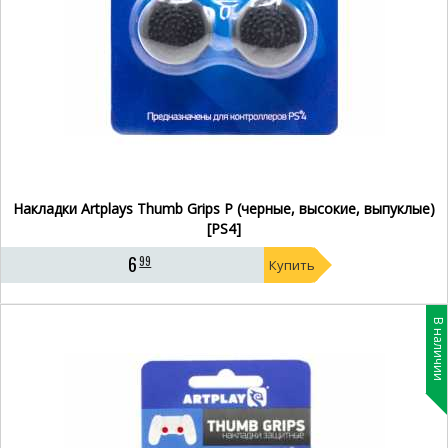
Накладки Artplays Thumb Grips P (черные, высокие, выпуклые)
[PS4]
6
99
Купить
В наличии