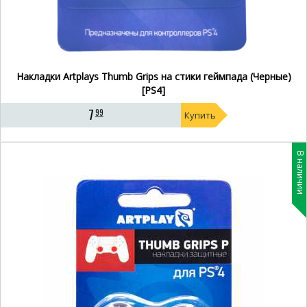
Накладки Artplays Thumb Grips на стики геймпада (Черные)
[PS4]
7
99
Купить
В наличии