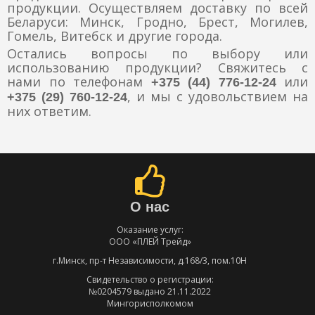
продукции. Осуществляем доставку по всей
Беларуси: Минск, Гродно, Брест, Могилев,
Гомель, Витебск и другие города.
Остались вопросы по выбору или
использованию продукции? Свяжитесь с
нами по телефонам
или
+375 (44) 776-12-24
, и мы с удовольствием на
+375 (29) 760-12-24
них ответим.
О нас
Оказание услуг:
ООО «ПЛЕЙ Трейд»
г.Минск, пр-т Независимости, д.168/3, пом.10Н
Свидетельство о регистрации:
№0204579 выдано 21.11.2022
Мингорисполкомом