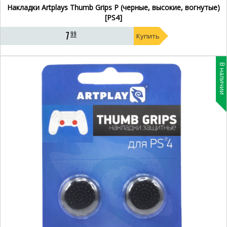
Накладки Artplays Thumb Grips P (черные, высокие, вогнутые)
[PS4]
7
99
Купить
В наличии