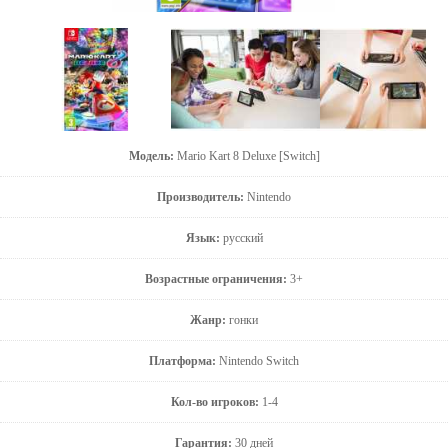
Модель:
Mario Kart 8 Deluxe [Switch]
Производитель:
Nintendo
Язык:
русский
Возрастные ограничения:
3+
Жанр:
гонки
Платформа:
Nintendo Switch
Кол-во игроков:
1-4
Гарантия:
30 дней