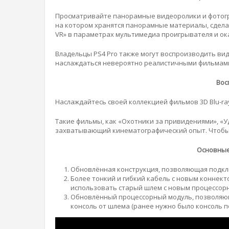
Просматривайте панорамные видеоролики и фотогр
на котором хранятся панорамные материалы, сдел
VR» в параметрах мультимедиа проигрывателя и ок
Владельцы PS4 Pro также могут воспроизводить ви
наслаждаться невероятно реалистичными фильмами
Вос
Наслаждайтесь своей коллекцией фильмов 3D Blu-ra
Такие фильмы, как «Охотники за привидениями», «У
захватывающий кинематографический опыт. Чтобы 
Основные
Обновлённая конструкция, позволяющая подкл
Более тонкий и гибкий кабель с новым коннек
использовать старый шлем с новым процессорн
Обновлённый процессорный модуль, позволяющ
консоль от шлема (ранее нужно было консоль 