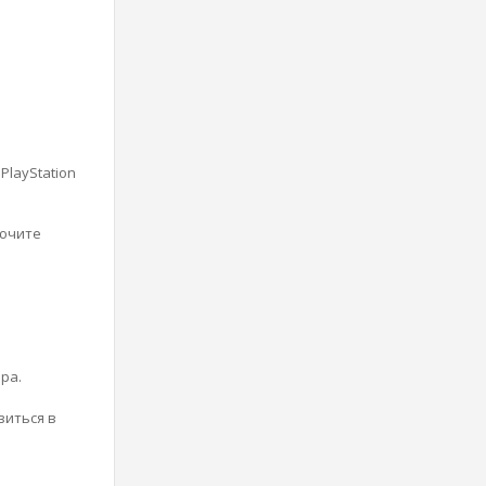
layStation
лючите
ра.
зиться в