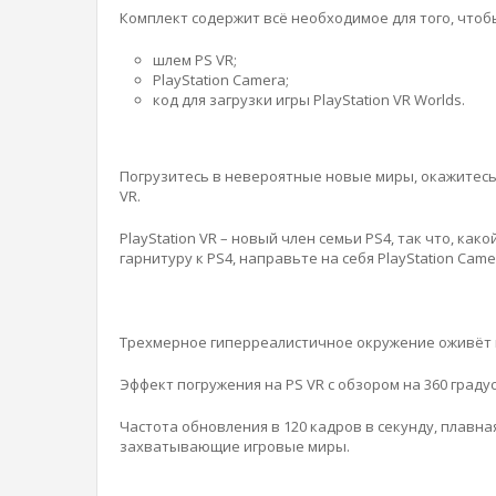
Комплект содержит всё необходимое для того, чтоб
шлем PS VR;
PlayStation Camera;
код для загрузки игры PlayStation VR Worlds.
Погрузитесь в невероятные новые миры, окажитесь 
VR.
PlayStation VR – новый член семьи PS4, так что, ка
гарнитуру к PS4, направьте на себя PlayStation Cam
Трехмерное гиперреалистичное окружение оживёт 
Эффект погружения на PS VR с обзором на 360 град
Частота обновления в 120 кадров в секунду, плавн
захватывающие игровые миры.