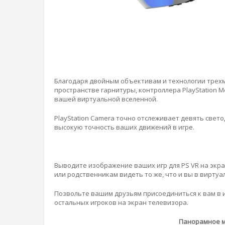
Благодаря двойным объективам и технологии трехм
пространстве гарнитуры, контроллера PlayStation M
вашей виртуальной вселенной.
PlayStation Camera точно отслеживает девять свет
высокую точность ваших движений в игре.
Выводите изображение ваших игр для PS VR на экр
или родственникам видеть то же, что и вы в виртуа
Позвольте вашим друзьям присоединиться к вам в 
остальных игроков на экран телевизора.
Панорамное м