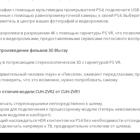
афии с помощью мультимедиа проигрывателя PS4; подключите USB-
анные с помощью равнопромежуточной камеры, к своей PS4. Выбери
ажитесь в центре ваших фотографий и видеороликов.
деоролики в разрешении 4K с помощью гарнитуры PS VR, что позволи
 и видеороликами, предоставляемыми сервисами потокового воспр
произведение фильмов 3D Blu-ray
y в потрясающем стереоскопическом 3D с гарнитурой PS VR.
дивительный человек-паук» и «Пиксели», оживают перед глазами, п
поверить, что это возможно, нужно попробовать самому.
 отличия модели CUH-ZVR2 от CUH-ZVR1
ючать стереонаушники непосредственно к шлему.
тором для подключения к процессорному модулю (теперь невозможн
ым модулем и наоборот).
ий наслаждаться HDR контентом на PS4 без необходимости отсоед
подключать напрямую к ТВ, предварительно отключив от шлема).