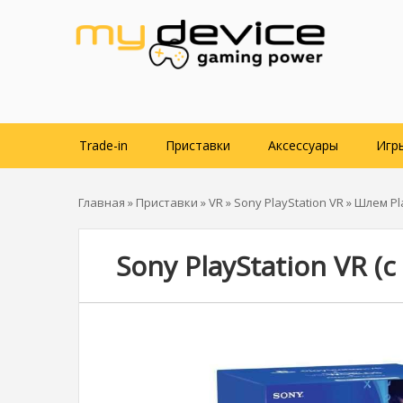
Trade-in
Приставки
Аксессуары
Игр
Главная
»
Приставки
»
VR
»
Sony PlayStation VR
»
Шлем Pla
Sony PlayStation VR (