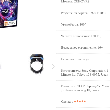
Модель:
CUH-ZVR2
Разрешение экрана:
1920 x 1080
Угол обзора:
100°
Частота обновления:
120 Гц
Возрастное ограничение:
16+
Гарантия:
6 месяцев
Изготовитель:
Sony Corporation, 1-
Minato-ku, Tokyo 108-0075, Japan
Импортер:
ООО "Нереида" г. Минс
ул.Ольшевского, д.10, пом.7
Оценка :