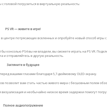
ы с головой погрузиться в виртуальную реальность:
PS VR — живите в игре!
в центре потрясающих вселенных и опробуйте новый способ игры с P
кой бы консолью PS4 вы ни владели, вы сможете играть на PS VR. Подк
era и отправляйтесь в другую реальность.
Загляните в будущее
перед вашими глазами благодаря 5,7-дюймовому OLED-экрану.
усов позволит вам стать частью живого мира с бесшовным полем обзо
ая визуализация и необычайно низкое время задержки помогут погру
Полное аудиопогружение