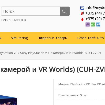
info@myde
+375 (44) 
+375 (29) 
Регион: МИНСК
ы
Sim Racing
Цифровые товары
Grand Theft Auto 
yStation VR
» Sony PlayStation VR (с камерой и VR Worlds) (CUH-ZVR2)
с камерой и VR Worlds) (CUH-ZV
Модель:
PlayStation VR plus VR Wo
Производитель:
Sony