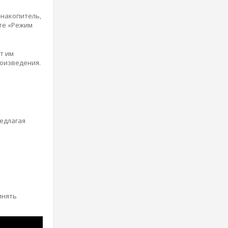
накопитель,
те «Режим
т им
оизведения.
редлагая
о
инять