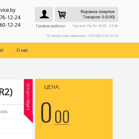
vice.by
Корзина покупок
776-12-24
Товаров: 0 (0.00)
760-12-24
Уручье: Пн-Вс 10:00 - 21:00
График работы:
По вопросам гарантии: +375 (29) 576-12-24
VI
О нас
Отсутствует
ЦЕНА:
R2)
0
00
rlds