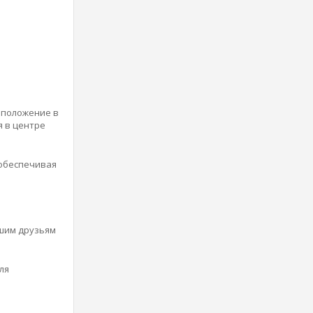
 положение в
я в центре
 обеспечивая
ашим друзьям
ля