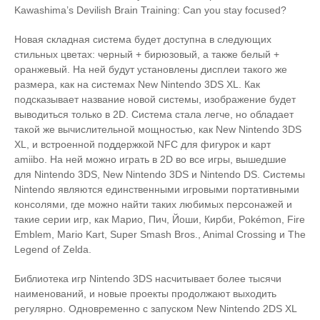
Kawashima’s Devilish Brain Training: Can you stay focused?
Новая складная система будет доступна в следующих
стильных цветах: черный + бирюзовый, а также белый +
оранжевый. На ней будут установлены дисплеи такого же
размера, как на системах New Nintendo 3DS XL. Как
подсказывает название новой системы, изображение будет
выводиться только в 2D. Система стала легче, но обладает
такой же вычислительной мощностью, как New Nintendo 3DS
XL, и встроенной поддержкой NFC для фигурок и карт
amiibo. На ней можно играть в 2D во все игры, вышедшие
для Nintendo 3DS, New Nintendo 3DS и Nintendo DS. Системы
Nintendo являются единственными игровыми портативными
консолями, где можно найти таких любимых персонажей и
такие серии игр, как Марио, Пич, Йоши, Кирби, Pokémon, Fire
Emblem, Mario Kart, Super Smash Bros., Animal Crossing и The
Legend of Zelda.
Библиотека игр Nintendo 3DS насчитывает более тысячи
наименований, и новые проекты продолжают выходить
регулярно. Одновременно с запуском New Nintendo 2DS XL