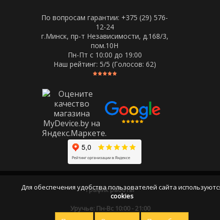
По вопросам гарантии: +375 (29) 576-
12-24
г.Минск, пр-т Независимости, д.168/3,
пом.10Н
Пн-Пт c 10:00 до 19:00
Наш рейтинг:
5
/5 (Голосов:
62
)
Для обеспечения удобства пользователей сайта используютс
График работы
cookies
Уручье: Пн-Вс 10:00 - 21:00