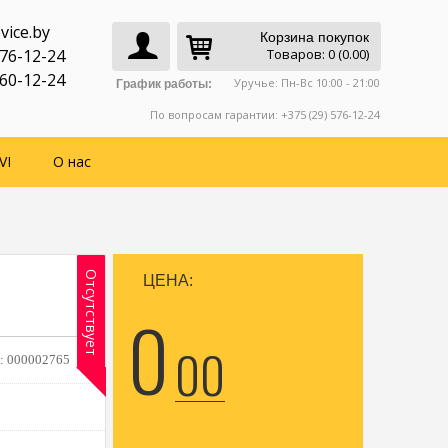
vice.by
Корзина покупок
776-12-24
Товаров: 0 (0.00)
760-12-24
Уручье: Пн-Вс 10:00 - 21:00
График работы:
По вопросам гарантии: +375 (29) 576-12-24
VI
О нас
Отсутствует
ЦЕНА:
0
00
:
000002765