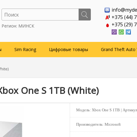
info@myde
+375 (44) 
+375 (29) 
Регион: МИНСК
ы
Sim Racing
Цифровые товары
Grand Theft Auto 
hite)
Xbox One S 1TB (White)
Модель:
Xbox One S 1TB |
Артикул
Производитель:
Microsoft