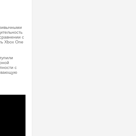
привычными
дительность
сравнении с
ть Xbox One
тупили
ерной
пности с
живающую