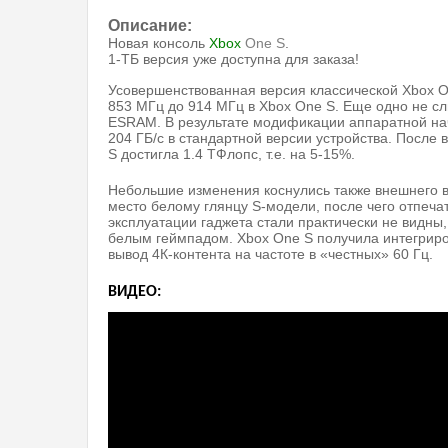
Описание:
Новая консоль
Xbox
One S
.
1-ТБ версия уже доступна для заказа!
Усовершенствованная версия классической Xbox 
853 МГц до 914 МГц в Xbox One S. Еще одно не с
ESRAM. В результате модификации аппаратной начи
204 ГБ/с в стандартной версии устройства. После
S достигла 1.4 ТФлопс, т.е. на 5-15%.
Небольшие изменения коснулись также внешнего в
место белому глянцу S-модели, после чего отпеча
эксплуатации гаджета стали практически не видны
белым геймпадом. Xbox One S получила интегрир
вывод 4К-контента на частоте в «честных» 60 Гц.
ВИДЕО: