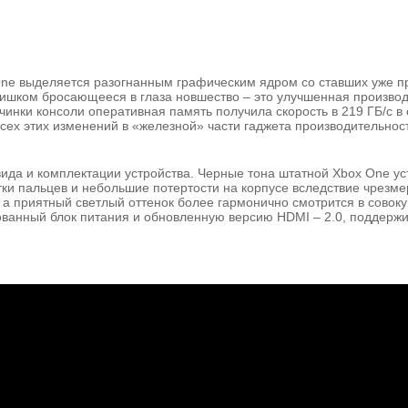
One выделяется разогнанным графическим ядром со ставших уже 
лишком бросающееся в глаза новшество – это улучшенная произво
нки консоли оперативная память получила скорость в 219 ГБ/с в 
 всех этих изменений в «железной» части гаджета производительнос
ида и комплектации устройства. Черные тона штатной Xbox One ус
тки пальцев и небольшие потертости на корпусе вследствие чрезм
, а приятный светлый оттенок более гармонично смотрится в совоку
ованный блок питания и обновленную версию HDMI – 2.0, поддер