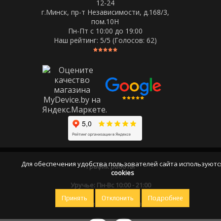
12-24
г.Минск, пр-т Независимости, д.168/3,
пом.10Н
Пн-Пт c 10:00 до 19:00
Наш рейтинг:
5
/5 (Голосов:
62
)
Для обеспечения удобства пользователей сайта используютс
График работы
cookies
Уручье: Пн-Вс 10:00 - 21:00
Принять
Отклонить
Подробнее
Оставайтесь на связи