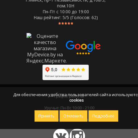
пом.10Н
Пн-Пт c 10:00 до 19:00
Наш рейтинг:
5
/5 (Голосов:
62
)
Для обеспечения удобства пользователей сайта используютс
График работы
cookies
Уручье: Пн-Вс 10:00 - 21:00
Принять
Отклонить
Подробнее
Оставайтесь на связи