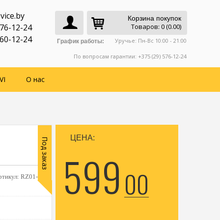
vice.by
Корзина покупок
776-12-24
Товаров: 0 (0.00)
760-12-24
Уручье: Пн-Вс 10:00 - 21:00
График работы:
По вопросам гарантии: +375 (29) 576-12-24
VI
О нас
ЦЕНА:
Под заказ
599
00
ртикул:
RZ01-