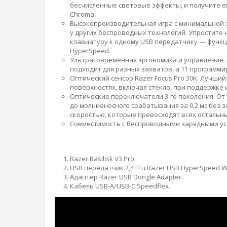
бесчисленные световые эффекты, и получите е
Chroma.
Высокопроизводительная игра с минимальной з
у других беспроводных технологий. Упростите
клавиатуру к одному USB передатчику — функц
HyperSpeed.
Ультрасовременная эргономика и управление.
подходит для разных захватов, а 11 программ
Оптический сенсор Razer Focus Pro 30K. Лучши
поверхностях, включая стекло, при поддержке
Оптические переключатели 3-го поколения. От 
до молниеносного срабатывания за 0,2 мс без
скоростью, которые превосходят всех остальны
Совместимость с беспроводными зарядными уст
Razer Basilisk V3 Pro.
USB передатчик 2,4 ГГц Razer USB HyperSpeed Wi
Адаптер Razer USB Dongle Adapter.
Кабель USB-A/USB-C Speedflex.