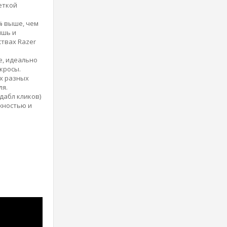
еткой
% выше, чем
ышь и
твах Razer
е, идеально
кросы.
ых разных
ля.
дабл кликов)
жностью и