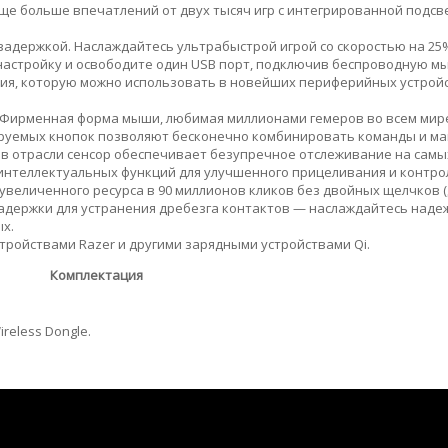
ще больше впечатлений от двух тысяч игр с интегрированной подсв
адержкой. Наслаждайтесь ультрабыстрой игрой со скоростью на 25
 настройку и освободите один USB порт, подключив беспроводную м
ия, которую можно использовать в новейших периферийных устройс
 Фирменная форма мыши, любимая миллионами гемеров во всем мир
ируемых кнопок позволяют бесконечно комбинировать команды и ма
й в отрасли сенсор обеспечивает безупречное отслеживание на сам
 интеллектуальных функций для улучшенного прицеливания и контро
увеличенного ресурса в 90 миллионов кликов без двойных щелчков (
 задержки для устранения дребезга контактов — наслаждайтесь наде
х.
ройствами Razer и другими зарядными устройствами Qi.
Комплектация
reless Dongle.