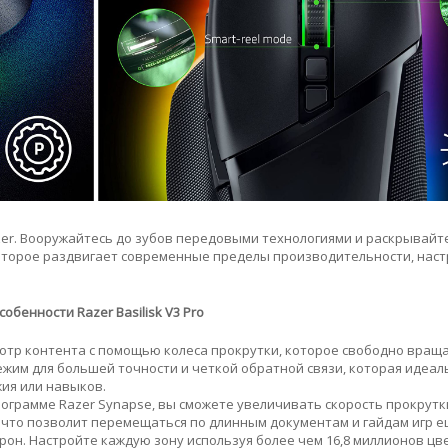
azer. Вооружайтесь до зубов передовыми технологиями и раскрывайт
оторое раздвигает современные пределы производительности, наст
собенности Razer Basilisk V3 Pro
смотр контента с помощью колеса прокрутки, которое свободно вращ
ежим для большей точности и четкой обратной связи, которая идеал
ия или навыков.
ограмме Razer Synapse, вы сможете увеличивать скорость прокрутк
 что позволит перемещаться по длинным документам и гайдам игр е
орон. Настройте каждую зону используя более чем 16,8 миллионов цв