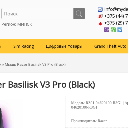
info@myde
+375 (44) 
+375 (29) 
Регион: МИНСК
ы
Sim Racing
Цифровые товары
Grand Theft Auto 
k
» Мышь Razer Basilisk V3 Pro (Black)
Basilisk V3 Pro (Black)
Модель:
RZ01-04620100-R3G1 |
А
04620100-R3G1
Производитель:
Razer