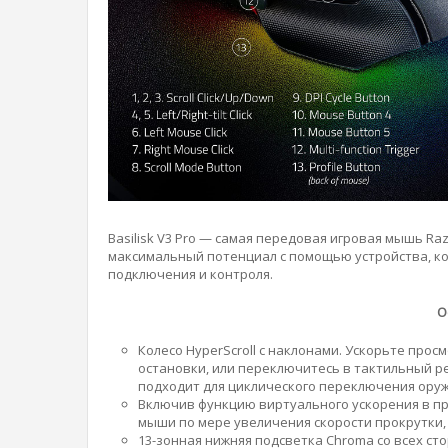
Basilisk V3 Pro — самая передовая игровая мышь R
максимальный потенциал с помощью устройства, к
подключения и контроля.
О
Колесо HyperScroll с наклонами. Ускорьте про
остановки, или переключитесь в тактильный р
подходит для циклического переключения оруж
Включив функцию виртуального ускорения в пр
мыши по мере увеличения скорости прокрутки,
13-зонная нижняя подсветка Chroma со всех ст