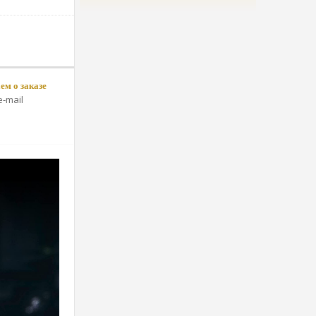
м о заказе
-mail