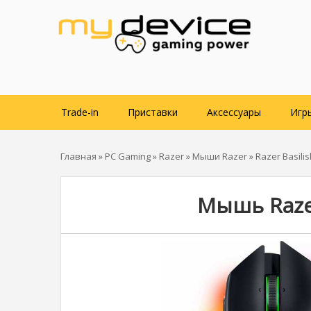
Trade-in
Приставки
Аксессуары
Игр
Главная
»
PC Gaming
»
Razer
»
Мыши Razer
»
Razer Basilis
Мышь Razer 