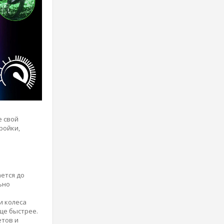
е свой
ройки,
ается до
ьно
и колеса
ще быстрее.
етов и